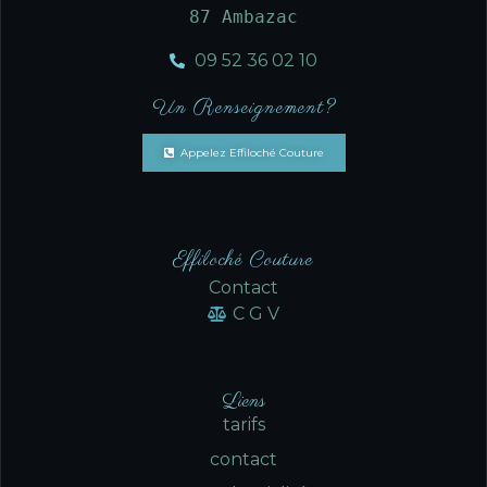
87 Ambazac
09 52 36 02 10
Un Renseignement?
Appelez Effiloché Couture
Effiloché Couture
Contact
C G V
Liens
tarifs
contact