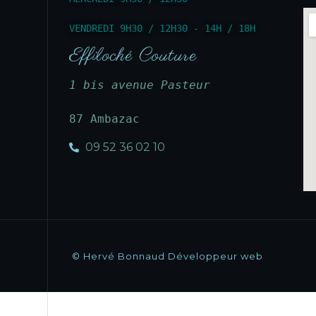
VENDREDI 9H30 / 12H30 - 14H / 18H
Effiloché Couture
1 bis avenue Pasteur
87 Ambazac
09 52 36 02 10
© Hervé Bonnaud Développeur web