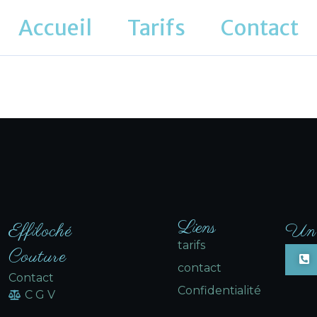
Accueil
Tarifs
Contact
Liens
Effiloché
Un 
tarifs
Couture
contact
Contact
Confidentialité
C G V